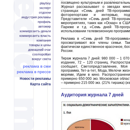
посвящено культурным и развлекательны
playboy
Журнал рассказывает о звездах кино
эксперт
страницах «Семь дней ТВ-программа
отдохни
фоторепортажи и интервью, подг
индустрия рекламы
Представители «Семь дней ТВ-програ
профиль
мероприятиях, таких как «Оскар» в СШ
автомир
Париже и т.д. «Семь дней ТВ-прог
использовании телевизионную программ
коммерсантъ-деньги
коммерсантъ-власть
Реклама в «Семь дней ТВ-программа
компания
просматривают все члены семьи. Та
товары и цены
фактически единственное красочное, бо
домашний очаг
России.
cosmopolitan
Тираж журнала 7 дней: 980 000 – 1 070
вокруг света
издание, 72 – 120 страниц. Распростр
реклама в сми
сообщает, Светопредставление, Моя 
программа, Тет-а-тет, Мода, Мелочи жиз
реклама в прессе
морями, Идем в кино. Распространени
Новости рекламы
примерно 650 000 экз. Московская облас
– примерно 215 000 экз. (21% тиража) (из
Карта сайта
Аудитория журнала 7 дней