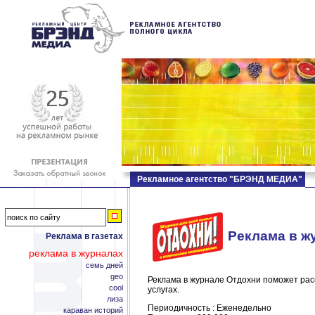
Рекламное агентство "БРЭНД МЕДИА"
Реклама в ж
Реклама в газетах
реклама в журналах
семь дней
geo
Реклама в журнале Отдохни поможет рас
cool
услугах.
лиза
Периодичность : Еженедельно
караван историй