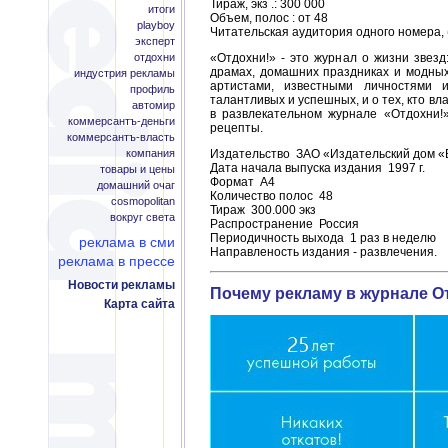
Тираж, экз .: 300 000
итоги
Объем, полос : от 48
playboy
Читательская аудитория одного номера, 
эксперт
отдохни
«Отдохни!» - это журнал о жизни звез
драмах, домашних праздниках и модных
индустрия рекламы
артистами, известными личностями 
профиль
талантливых и успешных, и о тех, кто 
автомир
в развлекательном журнале «Отдохни!»
коммерсантъ-деньги
рецепты.
коммерсантъ-власть
компания
Издательство ЗАО «Издательский дом «
Дата начала выпуска издания 1997 г.
товары и цены
Формат A4
домашний очаг
Количество полос 48
cosmopolitan
Тираж 300.000 экз
вокруг света
Распространение Россия
Периодичность выхода 1 раз в неделю
реклама в сми
Направленость издания - развлечения.
реклама в прессе
Новости рекламы
Почему рекламу в журнале О
Карта сайта