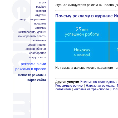
итоги
Журнал «Индустрия рекламы» - полноцве
playboy
эксперт
отдохни
Почему рекламу в журнале И
индустрия рекламы
профиль
автомир
коммерсантъ-деньги
коммерсантъ-власть
компания
товары и цены
домашний очаг
cosmopolitan
вокруг света
реклама в сми
Нет смысла дальше искать надежного пар
реклама в прессе
Новости рекламы
Карта сайта
Другие услуги:
Реклама на телевидении
Рекламные ролики
|
Наружная реклама
|
логотипом
|
Реклама на транспорте
|
Пол